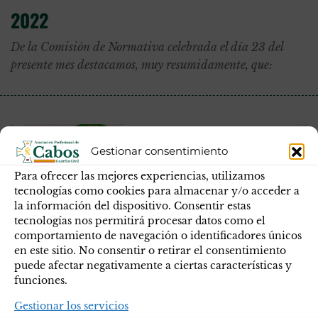
2022
De la Comisión de Normativa celebrada el día 23 del
presente mes destacamos, muy resumidamente, que:
Gestionar consentimiento
Para ofrecer las mejores experiencias, utilizamos
tecnologías como cookies para almacenar y/o acceder a
la información del dispositivo. Consentir estas
tecnologías nos permitirá procesar datos como el
comportamiento de navegación o identificadores únicos
en este sitio. No consentir o retirar el consentimiento
puede afectar negativamente a ciertas características y
funciones.
Gestionar los servicios
CELEBRACIÓN DE LA COMISIÓN DE