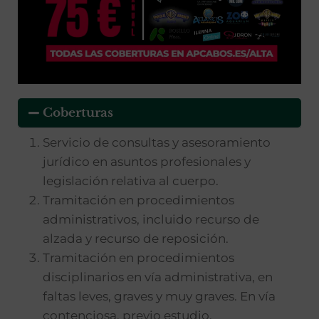
Coberturas
Servicio de consultas y asesoramiento
jurídico en asuntos profesionales y
legislación relativa al cuerpo.
Tramitación en procedimientos
administrativos, incluido recurso de
alzada y recurso de reposición.
Tramitación en procedimientos
disciplinarios en vía administrativa, en
faltas leves, graves y muy graves. En vía
contenciosa, previo estudio.