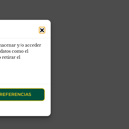
lmacenar y/o acceder
 datos como el
retirar el
REFERENCIAS