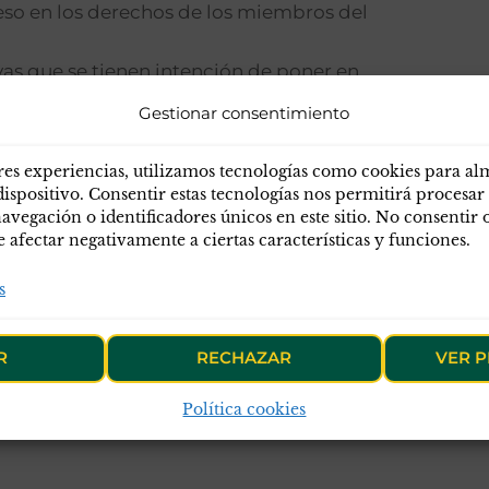
ceso en los derechos de los miembros del
tivas que se tienen intención de poner en
Gestionar consentimiento
Personal.
no olvidemos que en la anterior
res experiencias, utilizamos tecnologías como cookies para a
de cabo, distinta de la categoría de
dispositivo. Consentir estas tecnologías nos permitirá procesar
) y se añadirán, entre otras cuestiones:
egación o identificadores únicos en este sitio. No consentir o 
afectar negativamente a ciertas características y funciones.
eso en la escala de cabos y
s
a que los oficiales y suboficiales
 65 años.
R
RECHAZAR
VER P
 de Guardias Jóvenes “Duque de
Política cookies