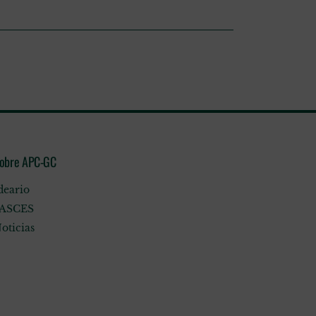
obre APC-GC
deario
ASCES
oticias