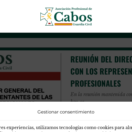
r general gc
Asociación Profesional de Cab
REUNIÓN DEL DIRE
CON LOS REPRESEN
PROFESIONALES
En la reunión mantenida con 
hoy, se
le han trasladado los temas 
Gestionar consentimiento
Preparatoria del día
29 de mayo, se consideran qu
res experiencias, utilizamos tecnologías como cookies para a
la sesión