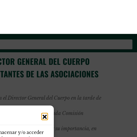
os de la Guardia Civil
CTOR GENERAL DEL CUERPO
TANTES DE LAS ASOCIACIONES
el Director General del Cuerpo en la tarde de
que, analizados en la pasada Comisión
e deben ser tratados, por su importancia, en
lmacenar y/o acceder