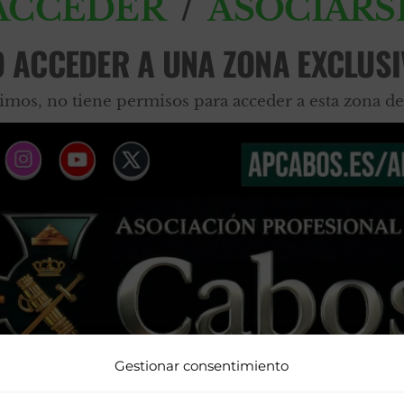
/
ACCEDER
ASOCIARS
O ACCEDER A UNA ZONA EXCLUSI
imos, no tiene permisos para acceder a esta zona de
Gestionar consentimiento