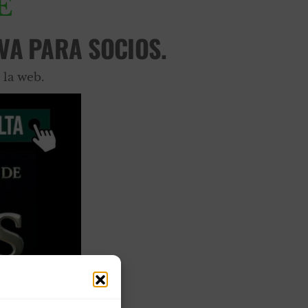
E
VA PARA SOCIOS.
 la web.