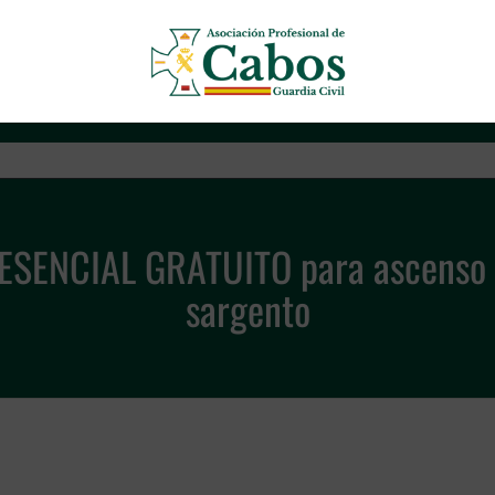
Asociación Profesional de Cab
SENCIAL GRATUITO para ascenso a
sargento