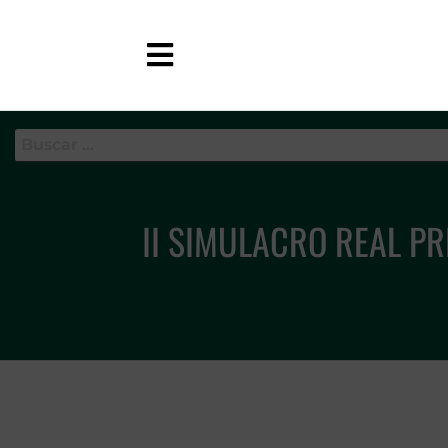
APC-GC
II SIMULACRO REAL PRE