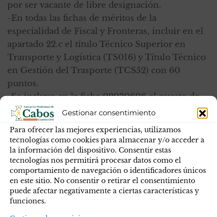
por ser vacante de libre designación.
-En todas las fichas de méritos de la
especialidad de Fiscal y Fronteras, incluir en el
apartado 22.c el título Técnico Superior en
Transporte y Logística (TS016) y Título Técnico
en Gestión del Trasporte (TCS52) con 60
puntos.
-Se incluye en la ficha 02030606 el puesto de
Jefe GREIM para los empleos de cabo y cabo 1°.
Gestionar consentimiento
-En las fichas de Tráfico donde anteriormente
Para ofrecer las mejores experiencias, utilizamos
puntuaba el “Curso de Experto Universitario en
tecnologías como cookies para almacenar y/o acceder a
Reconstrucción de Siniestros Viales” (24
la información del dispositivo. Consentir estas
tecnologías nos permitirá procesar datos como el
puntos), se ha añadido el “Curso Universitario
comportamiento de navegación o identificadores únicos
en Reconstrucción de Siniestros Viales” (9-18
en este sitio. No consentir o retirar el consentimiento
puntos), debido a la diferencia de créditos de
puede afectar negativamente a ciertas características y
ambos cursos, los mismo puntuarán de forma
funciones.
distinta.