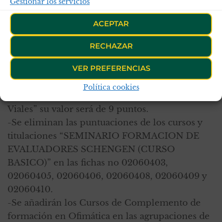
Gestionar los servicios
-Se encuentra pendiente de aprobación en las
fichas del Cinológico los cursos de Instructor de
ACEPTAR
Guías de perro, Curso de Figurante y Guía de
RECHAZAR
perros.
VER PREFERENCIAS
-En la ficha no 01030100 el “Curso
Política cookies
Universitario en Reconstrucción de Siniestros
Viales” su valor será de 9 puntos.
-Se eliminan las puntuaciones de los cursos y
titulaciones “SEMINARIO FORMACION DE
EVALUADORES SCHENGEN (CURSO
BASICO)” en las fichas no 02060403,
02060405, 02060406, 02060408, 02060409 y
02060410.
-Se añadirán los Cursos de Complemento de
formación en Ofimática en las agrupaciones de