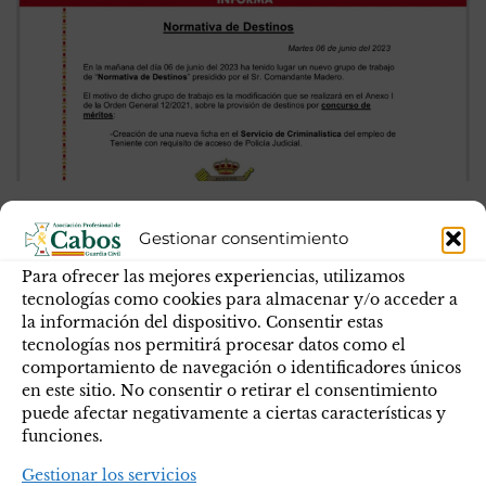
Normativa de Destinos
Gestionar consentimiento
En la mañana del día 06 de junio del 2023 ha tenido
Para ofrecer las mejores experiencias, utilizamos
lugar un nuevo grupo de trabajo de “Normativa de
tecnologías como cookies para almacenar y/o acceder a
Destinos” presidido por el Sr. Comandante Madero.
la información del dispositivo. Consentir estas
El motivo de dicho grupo de trabajo es la modificación
tecnologías nos permitirá procesar datos como el
que se realizará en el Anexo I de la Orden General
comportamiento de navegación o identificadores únicos
12/2021, sobre la provisión de destinos por concurso de
en este sitio. No consentir o retirar el consentimiento
puede afectar negativamente a ciertas características y
méritos:
funciones.
Gestionar los servicios