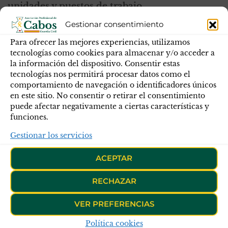
unidades y puestos de trabajo.
-Referente a las Compañías de Ceuta y
Gestionar consentimiento
Melilla, los reconocimientos serán de oficio
Para ofrecer las mejores experiencias, utilizamos
con fecha de 1 de septiembre de 2023, siendo
tecnologías como cookies para almacenar y/o acceder a
la información del dispositivo. Consentir estas
informados los interesados por parte de la
tecnologías nos permitirá procesar datos como el
DGGC, afectando a todos los efectivos que se
comportamiento de navegación o identificadores únicos
encuentren ocupando un puesto de trabajo en
en este sitio. No consentir o retirar el consentimiento
dichas Compañías, realizando una
puede afectar negativamente a ciertas características y
funciones.
convocatoria de vacantes restringidas.
Gestionar los servicios
Junta Directiva Nacional
ACEPTAR
Publicado en
Blog
Noticias
Novedades
RECHAZAR
Etiquetas
fiscal y fronteras
GRUPO DE TRABAJO
VER PREFERENCIAS
FISCAL Y FRONTERAS
Política cookies