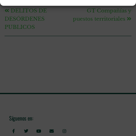
ANTERIOR
SIGUIENTE
DELITOS DE
GT Compañías y
DESÓRDENES
puestos territoriales
PUBLICOS
Síguenos en: