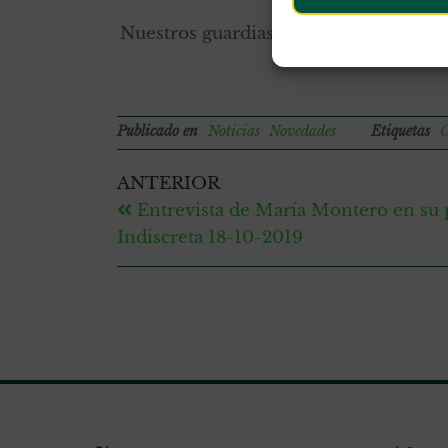
faltan hombres 
Nuestros guardias civiles se merecen 
Publicado en
Noticias
Novedades
Etiquetas
C
ANTERIOR
Entrevista de María Montero en su
Indiscreta 18-10-2019