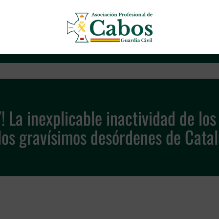
Asociación Profesional de Cab
La inexplicable inactividad de los 
los gravísimos desórdenes de Cata