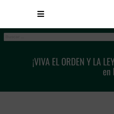
APC-GC
¡VIVA EL ORDEN Y LA LEY! 
en 