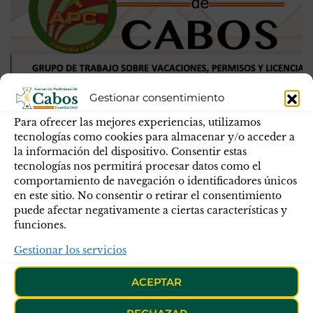
Gestionar consentimiento
Para ofrecer las mejores experiencias, utilizamos
tecnologías como cookies para almacenar y/o acceder a
GRUPO DE TRABAJO SOBRE
la información del dispositivo. Consentir estas
tecnologías nos permitirá procesar datos como el
VACACIONES, PERMISOS Y LICENCIAS.
comportamiento de navegación o identificadores únicos
en este sitio. No consentir o retirar el consentimiento
El Presidente del Grupo de Trabajo que el motivo de la
puede afectar negativamente a ciertas características y
modificación de esta O.G. es para adecuarla a los cambios
funciones.
normativos en materia de maternidad y paternidad en la
Gestionar los servicios
Guardia Civil. Asimismo, se ha añadido algún artículo
para que los Guardias Alumnos no tengan preferencia al
ACEPTAR
momento de solicitar vacaciones con respecto a los
Guardias Profesiones. También que los jefes de unidad