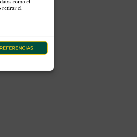
 datos como el
retirar el
obre APC-GC
deario
ASCES
oticias
REFERENCIAS