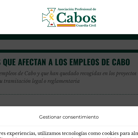
leo
Asociación Profesional de Cab
 QUE AFECTAN A LOS EMPLEOS DE CABO
empleos de Cabo y que han quedado recogidas en los proyectos 
su tramitación legal o reglamentaria
Gestionar consentimiento
res experiencias, utilizamos tecnologías como cookies para a