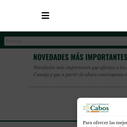
Etiqueta:
novedades emp
APC-GC
NOVEDADES MÁS IMPORTANTES
Novedades más importantes que afectan a los 
Consejo y que a partir de ahora continuaran 
Para ofrecer las mejo