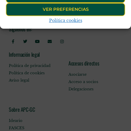
VER PREFERENCIAS
Política cookies
Síguenos en:
Información legal
Accesos directos
Política de privacidad
Política de cookies
Asociarse
Aviso legal
Acceso a socios
Delegaciones
Sobre APC-GC
Ideario
FASCES