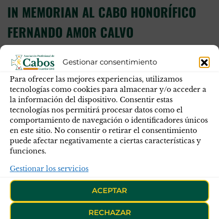
IN MEMORIAN AL CABO HONORÍFICO
FERNANDO AMOR CALVO
Descarga el artículo en PDF En la mañana del
Gestionar consentimiento
pasado día 03 de agosto se celebró en el Acuartelamiento
del Puesto de San Sadurniño de la provincia de A
Para ofrecer las mejores experiencias, utilizamos
Coruña, acto de homenaje al Cabo Honorífico de la
tecnologías como cookies para almacenar y/o acceder a
Guardia Civil D. Fernando Amor Calvo, víctima de
la información del dispositivo. Consentir estas
tecnologías nos permitirá procesar datos como el
atentado de la banda terrorista E.T.A. en la…
comportamiento de navegación o identificadores únicos
en este sitio. No consentir o retirar el consentimiento
puede afectar negativamente a ciertas características y
funciones.
Gestionar los servicios
ACEPTAR
RECHAZAR