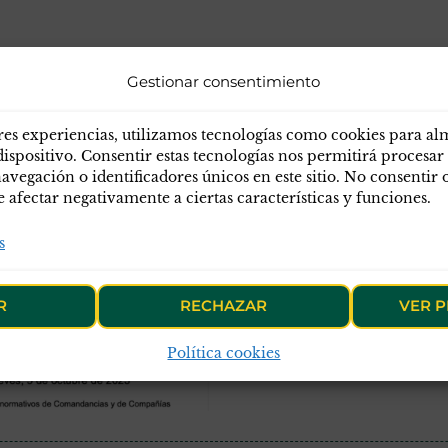
Gestionar consentimiento
AVANCES MÍNIMOS 
res experiencias, utilizamos tecnologías como cookies para a
dispositivo. Consentir estas tecnologías nos permitirá procesar
PROYECTO NORMATI
egación o identificadores únicos en este sitio. No consentir o 
afectar negativamente a ciertas características y funciones.
PUESTOS, SI NO SE
s
AVANCES MÍNIMOS PARA
NORMATIVO DE OG de CO
MODIFICA AÚN MÁS
R
RECHAZAR
VER P
Política cookies