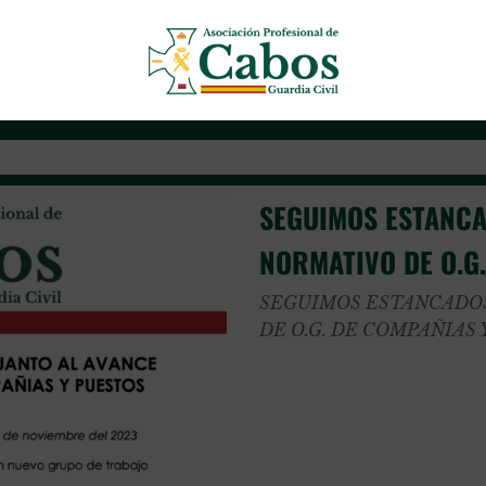
mpañías
Asociación Profesional de Cab
SEGUIMOS ESTANCA
NORMATIVO DE O.G
SEGUIMOS ESTANCADOS
DE O.G. DE COMPAÑIAS