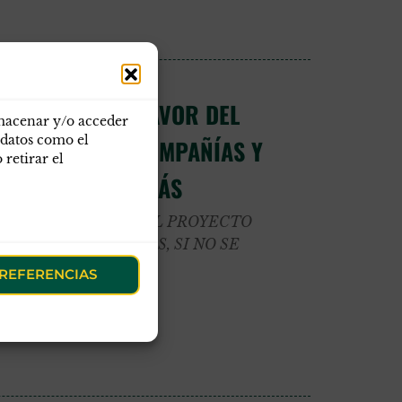
PARA ESTAR A FAVOR DEL
lmacenar y/o acceder
 datos como el
VO DE OG de COMPAÑÍAS Y
retirar el
 MODIFICA AÚN MÁS
 ESTAR A FAVOR DEL PROYECTO
MPAÑÍAS Y PUESTOS, SI NO SE
REFERENCIAS