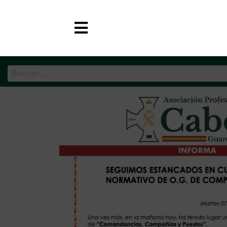
Etiqueta:
gt puestos y co
APC-GC