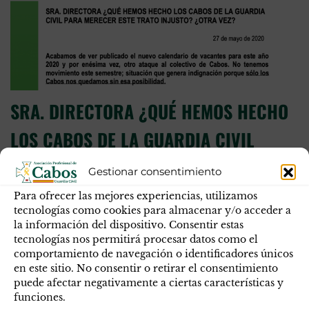
SRA. DIRECTORA ¿QUÉ HEMOS HECHO
LOS CABOS DE LA GUARDIA CIVIL
PARA MERECER ESTE TRATO INJUSTO?
Gestionar consentimiento
¿OTRA VEZ?
Para ofrecer las mejores experiencias, utilizamos
tecnologías como cookies para almacenar y/o acceder a
Descarga el comunicado en PDF Os informamos de los
la información del dispositivo. Consentir estas
acontecimientos ocurridos en las últimas semanas en
tecnologías nos permitirá procesar datos como el
comportamiento de navegación o identificadores únicos
cuanto a nuestras vacantes, por orden cronológico. El
en este sitio. No consentir o retirar el consentimiento
pasado 02 de abril esta Asociación envió escrito dirigido
puede afectar negativamente a ciertas características y
a la DGGC solicitando la publicación de vacantes de
funciones.
Cabo ya que se habían publicado de otros empleos en el