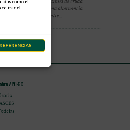
ros empleos ya adquiera tintes de cruda
 datos como el
retirar el
l porqué no se produce una alternancia
publicación de vacantes entre…
REFERENCIAS
obre APC-GC
deario
ASCES
oticias