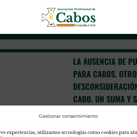
licación de vacantes para cabo
Asociación Profesional de Cab
LA AUSENCIA DE P
PARA CABOS. OTRO
DESCONSIDERACIÓN
CABO. UN SUMA Y 
HARTAZGO.
Gestionar consentimiento
Descarga el comunicado en PD
porque durante muchísimos a
res experiencias, utilizamos tecnologías como cookies para a