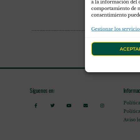
a la información del 
comportamiento de nav
consentimiento puede 
Gestionar los servicio
ACEPTA
Síguenos en:
Informac
Polític
Polític
Aviso l