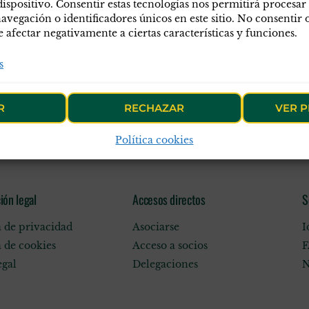
desconsideración hacia nuest
dispositivo. Consentir estas tecnologías nos permitirá procesar
egación o identificadores únicos en este sitio. No consentir o 
burla? APC-GC no entiende e
afectar negativamente a ciertas características y funciones.
semestral en la resolución y 
s
R
RECHAZAR
VER P
Política cookies
ión legal
Accesos directos
S
a de privacidad
Asociarse
I
a de cookies
Acceso a socios
F
egal
Delegaciones
N