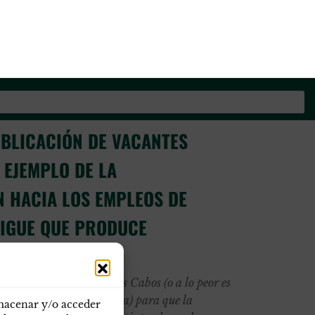
s
os de la Guardia Civil
UBLICACIÓN DE VACANTES
 EJEMPLO DE LA
 HACIA LOS EMPLEOS DE
SIGUE QUE PRODUCE
F ¿Qué hemos hecho los Cabos (o a lo peor es
ños no hemos hecho nada) para que la
lmacenar y/o acceder