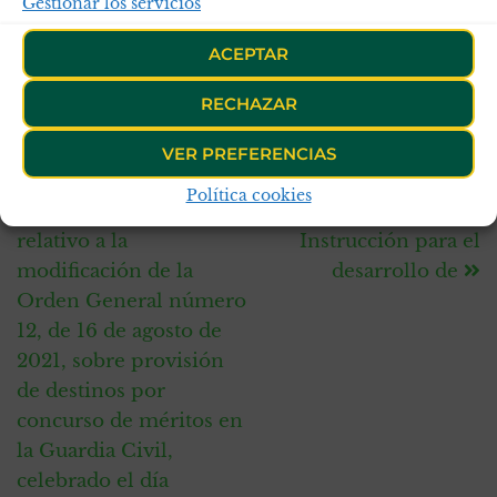
Gestionar los servicios
Publicado en
SLP Inglés y Francés
ACEPTAR
Etiquetas
2.2.2.2
3.3.3.3
apcabos
arabe
centros de
formación
frances
ingles
italiano
ruso
slp
RECHAZAR
ANTERIOR
SIGUIENTE
VER PREFERENCIAS
Resumen del 3º
Grupo de Trabajo sobre
Política cookies
Grupo de Trabajo
modificación de la
relativo a la
Instrucción para el
modificación de la
desarrollo de
Orden General número
12, de 16 de agosto de
2021, sobre provisión
de destinos por
concurso de méritos en
la Guardia Civil,
celebrado el día