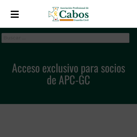
APC-GC
Asociación Profesional
de Cabos de la Guardia
Civil
Acceso exclusivo para socios
de APC-GC