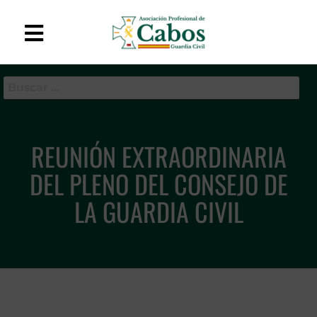
APC-GC
Asociación Profesional
de Cabos de la Guardia
Civil
REUNIÓN EXTRAORDINARIA
DEL PLENO DEL CONSEJO DE
LA GUARDIA CIVIL