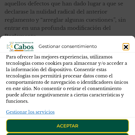
aquellos defectos que han dado lugar a que se
declarase la nulidad radical del anterior
reglamento y “arreglar algunas cuestiones”, sin
entrar en una profunda modificación del
Reglamento.
Gestionar consentimiento
La idea que tiene la Dirección General del
Cuerpo es que el proyecto de real decreto tenga
Para ofrecer las mejores experiencias, utilizamos
entrada en el Consejo de Estado antes del mes
tecnologías como cookies para almacenar y/o acceder a
la información del dispositivo. Consentir estas
de agosto, como última formalidad antes de
tecnologías nos permitirá procesar datos como el
pasar al Consejo de Ministros para su
comportamiento de navegación o identificadores únicos
aprobación.
en este sitio. No consentir o retirar el consentimiento
puede afectar negativamente a ciertas características y
Esta agilización de los trámites (que en
funciones.
circunstancias normales podría durar hasta casi
Gestionar los servicios
dos años) tiene como objetivo la entrada en
vigor lo antes posible del nuevo reglamento
ACEPTAR
para poder continuar con la publicación de