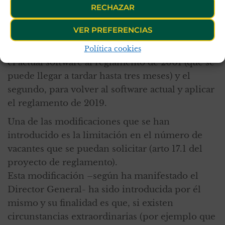
RECHAZAR
vacantes a finales de año sin tener que “utilizar”
el ahora vigente reglamento de 2001; porque la
VER PREFERENCIAS
implementación de éste supondría en la
práctica dos retrasos: el primero, para adecuar
Política cookies
el actual software al reglamento de 2001 (que se
puede llegar a tardar hasta tres meses) y el
segundo, para volver al software actual y aplicar
el reglamento de 2019.
Una de las modificaciones que se han
introducido es la limitación en el número de
vacantes que se puedan solicitar (arto 17.1 del
proyecto de reglamento).
Esta modificación –según ha manifestado el
Director General- ha sido introducida por él
mismo y su finalidad es que, si existen
circunstancias extraordinarias (por ejemplo que