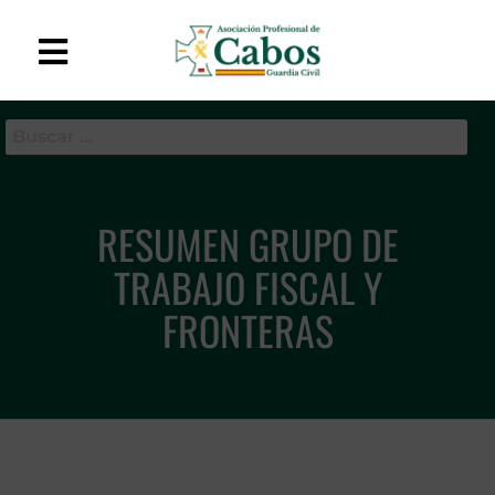
APC-GC
Asociación Profesional
de Cabos de la Guardia
Civil
RESUMEN GRUPO DE
TRABAJO FISCAL Y
FRONTERAS