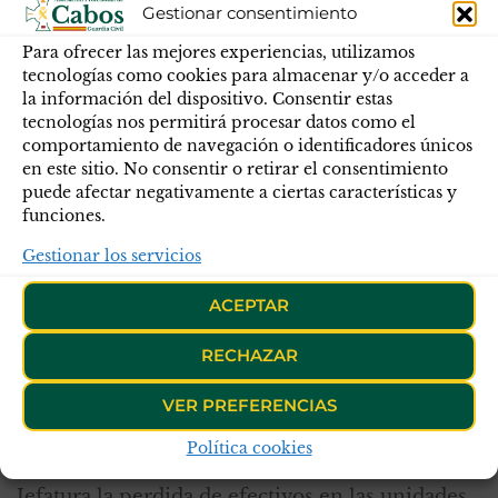
La efectividad de estos cambios vendrá
Gestionar consentimiento
determinada, en todo caso, por la vigencia de
Para ofrecer las mejores experiencias, utilizamos
los nuevos puestos de trabajo aprobados por la
tecnologías como cookies para almacenar y/o acceder a
Comisión Ejecutiva de la Comisión
la información del dispositivo. Consentir estas
tecnologías nos permitirá procesar datos como el
Interministerial de Retribuciones tras la
comportamiento de navegación o identificadores únicos
aprobación del correspondiente expediente de
en este sitio. No consentir o retirar el consentimiento
modificación de Catálogo.
puede afectar negativamente a ciertas características y
funciones.
Por tal motivo, se realizará una nueva mesa de
trabajo a principios del próximo año para tratar
Gestionar los servicios
con más detalles que Puestos de Seguridad
ACEPTAR
Ciudadana serán propuestos para el cambio de
puesto de trabajo, queriendo presentarlo en la
RECHAZAR
Comisión de Normativa que tendrá lugar en el
VER PREFERENCIAS
mes de marzo. Siendo reconocido de oficio la
cualificación especifica FFD y FFB, según
Política cookies
corresponda, no deseando por parte de la
Jefatura la perdida de efectivos en las unidades