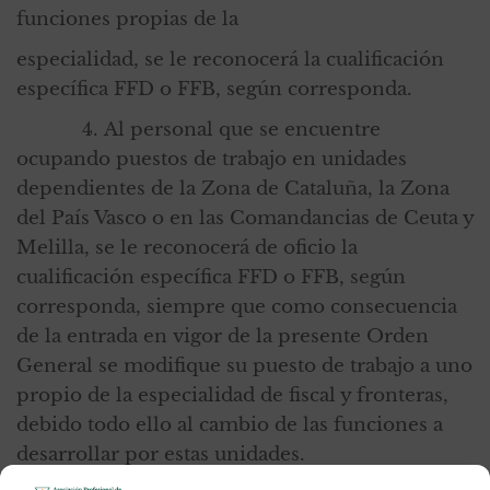
funciones propias de la
especialidad, se le reconocerá la cualificación
específica FFD o FFB, según corresponda.
4. Al personal que se encuentre
ocupando puestos de trabajo en unidades
dependientes de la Zona de Cataluña, la Zona
del País Vasco o en las Comandancias de Ceuta y
Melilla, se le reconocerá de oficio la
cualificación específica FFD o FFB, según
corresponda, siempre que como consecuencia
de la entrada en vigor de la presente Orden
General se modifique su puesto de trabajo a uno
propio de la especialidad de fiscal y fronteras,
debido todo ello al cambio de las funciones a
desarrollar por estas unidades.