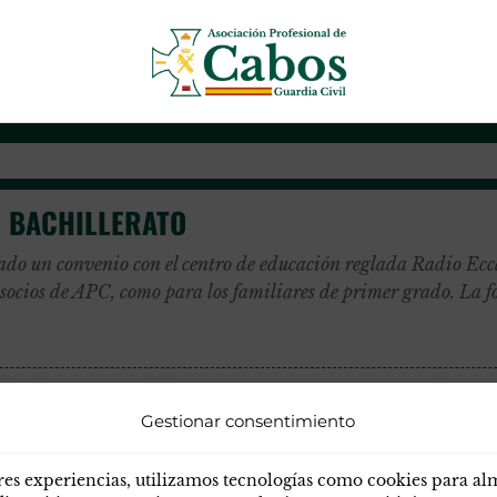
Asociación Profesional de Cab
L BACHILLERATO
do un convenio con el centro de educación reglada Radio Ecc
 socios de APC, como para los familiares de primer grado. La fo
Gestionar consentimiento
res experiencias, utilizamos tecnologías como cookies para a