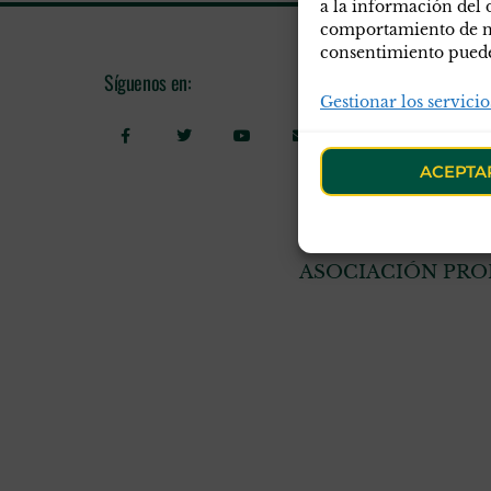
a la información del 
comportamiento de nav
consentimiento puede 
Síguenos en:
Informac
Gestionar los servicio
Polític
Polític
ACEPTA
Aviso l
ASOCIACIÓN PROF