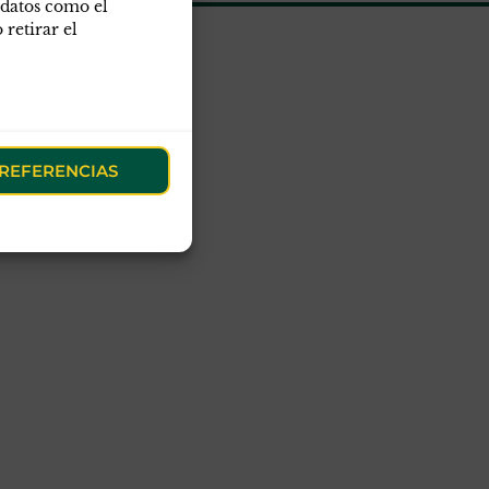
 datos como el
retirar el
obre APC-GC
deario
ASCES
REFERENCIAS
oticias