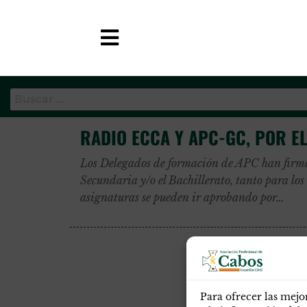
Categoría:
Bachillerato
APC-GC
RADIO ECCA Y APC-GC, POR E
Los Delegados de formación de APC han firma
Secundaria y/o el Bachillerato, tanto para los
asignaturas se pueden ir aprobando por…
Para ofrecer las mejo