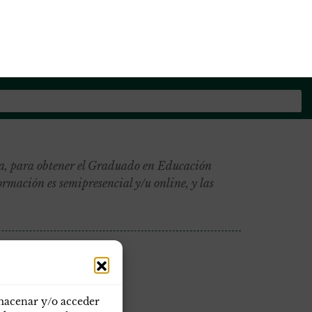
os de la Guardia Civil
a, para obtener el Graduado en Educación
rmación es semipresencial y/u online, y las
lmacenar y/o acceder