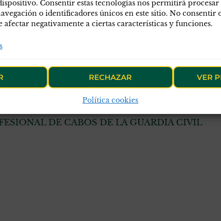
dispositivo. Consentir estas tecnologías nos permitirá procesar
egación o identificadores únicos en este sitio. No consentir o 
afectar negativamente a ciertas características y funciones.
ión legal
Accesos directos
S
s
a de privacidad
Asociarse
I
a de cookies
Acceso a socios
F
R
RECHAZAR
VER P
egal
Delegaciones
N
Política cookies
ESIONAL DE CABOS DE LA GUARDIA CIVIL