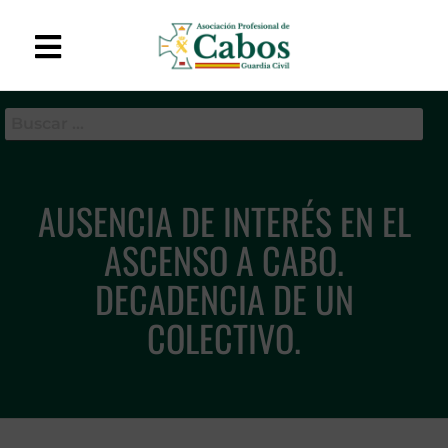
APC-GC
Asociación Profesional
de Cabos de la Guardia
Civil
AUSENCIA DE INTERÉS EN EL
ASCENSO A CABO.
DECADENCIA DE UN
COLECTIVO.