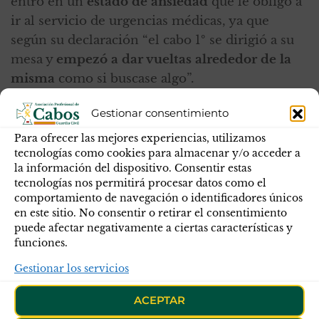
entró en un
estado de ansiedad
que le obligó a
ir al servicio de urgencias médicas, ya que
según su declaración “el cabo 1º se dirigió a su
mesa y
empezó a dar vueltas alrededor de la
misma
como si buscase algo”.
“Ha padecido acoso moral”
Gestionar consentimiento
Su baja por trastorno depresivo fue también
Para ofrecer las mejores experiencias, utilizamos
tecnologías como cookies para almacenar y/o acceder a
reconocida posteriormente en un informe de
la información del dispositivo. Consentir estas
otro psiquiatra, que concluyó que el agente “
ha
tecnologías nos permitirá procesar datos como el
padecido acoso moral en el trabajo
, cuyas
comportamiento de navegación o identificadores únicos
en este sitio. No consentir o retirar el consentimiento
secuelas le han llevado a la baja laboral y a la
puede afectar negativamente a ciertas características y
necesidad de recibir asistencia psiquiátrica,
funciones.
generando una fobia y rechazo a volver al
Gestionar los servicios
cuartel de la Guardia Civil de Tarancón”.
El Tribunal Militar Territorial Primero de
ACEPTAR
Madrid, sin embargo, concluye que ninguno de