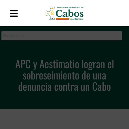
APC-GC
Asociación Profesional
de Cabos de la Guardia
Civil
APC y Aestimatio logran el
sobreseimiento de una
denuncia contra un Cabo