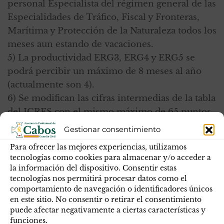
personal Especialista del régimen general de las
Especialidades de Tráfico, Fiscal y Fronteras,
Marítima y Protección de la Naturaleza todos los
meses aun estando de vacaciones.
5) La productividad ERG3, ERG4 y ERG5 se
podrá percibir un máximo de 8 meses al año
(actualmente son 4).
6) Se modifican las cifras intermedias de la tabla
del ICRES con el mismo máximo de 65 puntos.
Gestionar consentimiento
Una vez termina la exposición por parte del
órgano de dirección, mostramos nuestra
Para ofrecer las mejores experiencias, utilizamos
decepción y malestar porque a pesar de las
tecnologías como cookies para almacenar y/o acceder a
la información del dispositivo. Consentir estas
innumerables muestras (verbales) del
tecnologías nos permitirá procesar datos como el
reconocimiento de los empleos de Cabo como
comportamiento de navegación o identificadores únicos
primer escalón de mando, tal reconocimiento
en este sitio. No consentir o retirar el consentimiento
puede afectar negativamente a ciertas características y
no se encuentra visualizado ni funcional (pues
funciones.