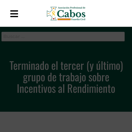
APC-GC
Asociación Profesional
de Cabos de la Guardia
Civil
Terminado el tercer (y último)
grupo de trabajo sobre
Incentivos al Rendimiento