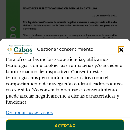
NOVEDADES RESPECTO VACUNACIÓN
Gestionar consentimiento
POLICIAL EN CATALUÑA
Para ofrecer las mejores experiencias, utilizamos
tecnologías como cookies para almacenar y/o acceder a
Nos llega información sobre la supuesta negativa a
la información del dispositivo. Consentir estas
vacunar a los agentes de la Guardia Civil y la Policía
tecnologías nos permitirá procesar datos como el
comportamiento de navegación o identificadores únicos
Nacional en la Comunidad Autónoma de Cataluña por
en este sitio. No consentir o retirar el consentimiento
parte de la Generalidad.
puede afectar negativamente a ciertas características y
funciones.
Gestionar los servicios
ACEPTAR