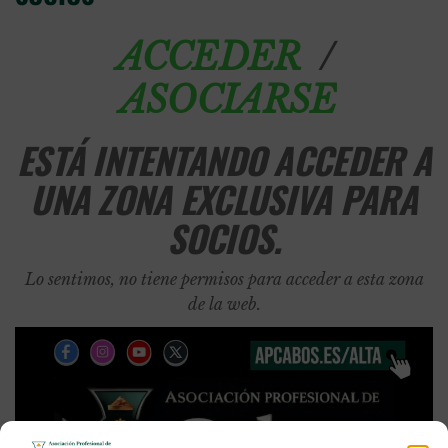
/
ACCEDER
ASOCIARSE
ESTÁ INTENTANDO ACCEDER A
UNA ZONA EXCLUSIVA PARA
SOCIOS.
Lo sentimos, no tiene permisos para acceder a esta zona
de la web.