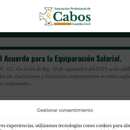
Asociación Profesional de Cab
 Acuerdo para la Equiparación Salarial.
En el día de hoy, 12 de septiembre del 2019, se ha celebr
as las Asociaciones y Sindicatos argumentaron no estar confor
, se compromete…
Gestionar consentimiento
res experiencias, utilizamos tecnologías como cookies para a