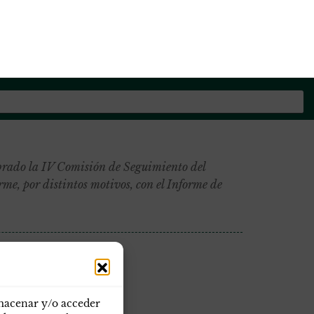
os de la Guardia Civil
ado la IV Comisión de Seguimiento del
me, por distintos motivos, con el Informe de
lmacenar y/o acceder