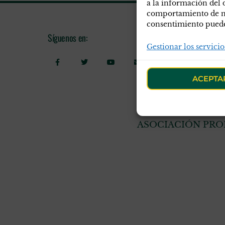
a la información del 
comportamiento de nav
consentimiento puede 
Síguenos en:
Informac
Gestionar los servicio
Polític
Polític
ACEPTA
Aviso l
ASOCIACIÓN PROF