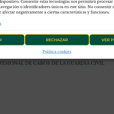
dispositivo. Consentir estas tecnologías nos permitirá procesar
egación o identificadores únicos en este sitio. No consentir o 
afectar negativamente a ciertas características y funciones.
ión legal
Accesos directos
S
s
a de privacidad
Asociarse
I
a de cookies
Acceso a socios
F
R
RECHAZAR
VER P
egal
Delegaciones
N
Política cookies
ESIONAL DE CABOS DE LA GUARDIA CIVIL