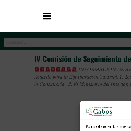
Etiqueta:
seguimiento
APC-GC
IV Comisión de Seguimiento del
INFORMACIÓN DE APC-GC: 
Acuerdo para la Equiparación Salarial. 1. Tod
la Consultoría . 2. El Ministerio del Interior
Para ofrecer las mejo