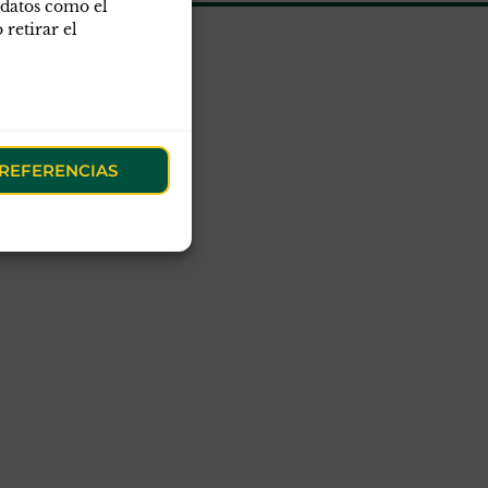
 datos como el
retirar el
obre APC-GC
deario
ASCES
REFERENCIAS
oticias