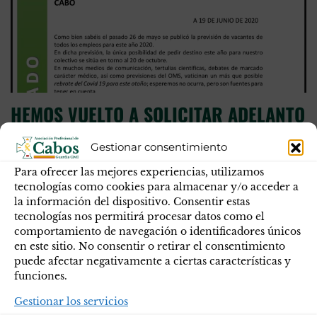
HEMOS VUELTO A SOLICITAR ADELANTO
VACANTES DE CABO
Gestionar consentimiento
Descarga el comunicado PDF Como bien sabéis el pasado
Para ofrecer las mejores experiencias, utilizamos
tecnologías como cookies para almacenar y/o acceder a
26 de mayo se publicó la previsión de vacantes de todos
la información del dispositivo. Consentir estas
los empleos para este año 2020.En dicha previsión, la
tecnologías nos permitirá procesar datos como el
única posibilidad de pedir destino este año para nuestro
comportamiento de navegación o identificadores únicos
colectivo se sitúa en torno al 20 de octubre.En muchos
en este sitio. No consentir o retirar el consentimiento
medios de comunicación, tertulias científicas, debates
puede afectar negativamente a ciertas características y
de…
funciones.
Gestionar los servicios