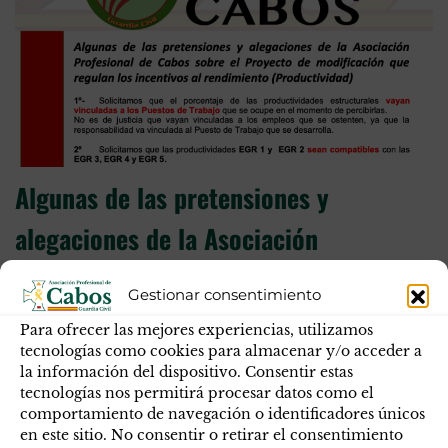
Algunas de las pretensiones y
alegaciones de la Asociación
Profesional de Cabos sobre el
Gestionar consentimiento
Proyecto de modificación que regulan
Para ofrecer las mejores experiencias, utilizamos
tecnologías como cookies para almacenar y/o acceder a
los incentivos al rendimiento
la información del dispositivo. Consentir estas
(Productividad)
tecnologías nos permitirá procesar datos como el
comportamiento de navegación o identificadores únicos
en este sitio. No consentir o retirar el consentimiento
1o- Solicitamos que el porcentaje de las productividades