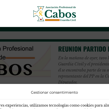
Asociación Profesional de Cab
REUNION PARTIDO 
En la mañana de ayer, tuvo l
Guardia Civil y el president
él se encontraba parte de su 
representante del PP en la C
Diputados.
Gestionar consentimiento
res experiencias, utilizamos tecnologías como cookies para a