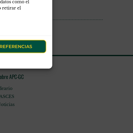
 datos como el
retirar el
REFERENCIAS
obre APC-GC
deario
ASCES
oticias