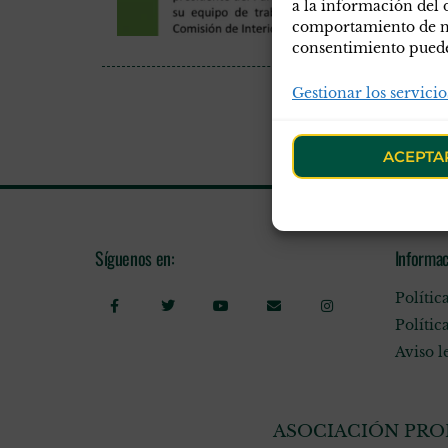
a la información del 
comportamiento de nav
consentimiento puede 
Gestionar los servicio
ACEPTA
Síguenos en:
Informac
Polític
Polític
Aviso l
ASOCIACIÓN PROF