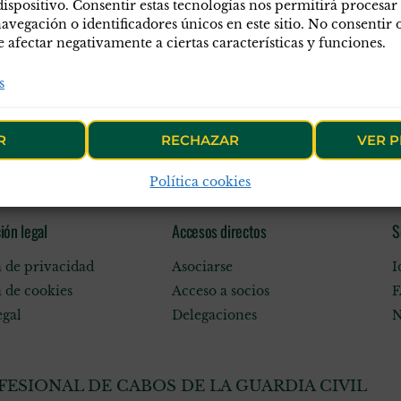
dispositivo. Consentir estas tecnologías nos permitirá procesar
egación o identificadores únicos en este sitio. No consentir o 
afectar negativamente a ciertas características y funciones.
s
R
RECHAZAR
VER P
Política cookies
ión legal
Accesos directos
S
a de privacidad
Asociarse
I
a de cookies
Acceso a socios
F
egal
Delegaciones
N
ESIONAL DE CABOS DE LA GUARDIA CIVIL