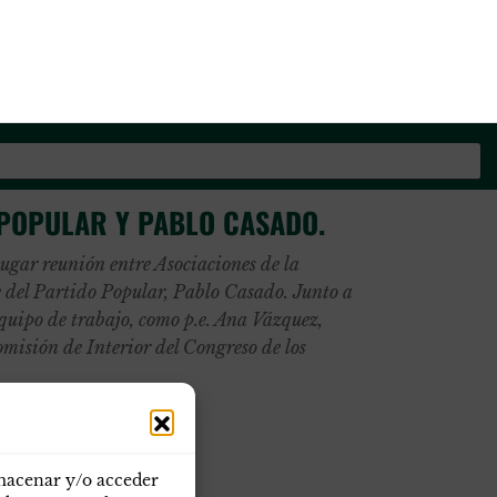
os de la Guardia Civil
POPULAR Y PABLO CASADO.
ugar reunión entre Asociaciones de la
e del Partido Popular, Pablo Casado. Junto a
equipo de trabajo, como p.e. Ana Vázquez,
omisión de Interior del Congreso de los
lmacenar y/o acceder