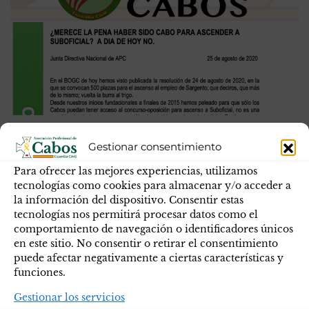
¿MERECE LA PENA HABER SIDO CABO
Gestionar consentimiento
PARA ASCENDER A SUBOFICIAL?
Para ofrecer las mejores experiencias, utilizamos
tecnologías como cookies para almacenar y/o acceder a
En el BOGC de hoy hemos visto publicada la resolución
la información del dispositivo. Consentir estas
de 24 de agosto de 2020, en la que se convocan 500
tecnologías nos permitirá procesar datos como el
plazas para el ascenso al empleo de Sargento; que deciros,
comportamiento de navegación o identificadores únicos
que más de lo mismo; vuelta la burra al trigo. Descarga el
en este sitio. No consentir o retirar el consentimiento
puede afectar negativamente a ciertas características y
comunicado en PDF Share on facebook Share on twitter
funciones.
Share on…
Gestionar los servicios