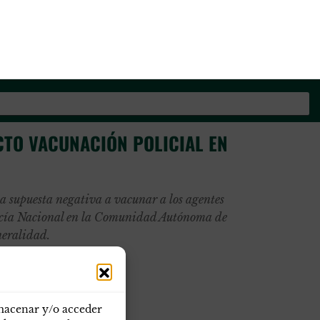
os de la Guardia Civil
TO VACUNACIÓN POLICIAL EN
la supuesta negativa a vacunar a los agentes
licía Nacional en la Comunidad Autónoma de
neralidad.
lmacenar y/o acceder