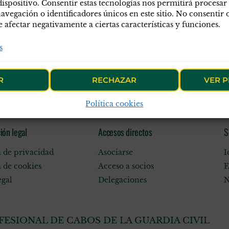
dispositivo. Consentir estas tecnologías nos permitirá procesar
egación o identificadores únicos en este sitio. No consentir o 
afectar negativamente a ciertas características y funciones.
s
R
RECHAZAR
VER P
Política cookies
ión legal
Accesos directos
S
a de privacidad
Asociarse
I
a de cookies
Acceso a socios
F
egal
Delegaciones
N
ESIONAL DE CABOS DE LA GUARDIA CIVIL