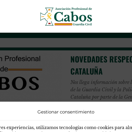
s
Asociación Profesional de Cab
NOVEDADES RESPEC
CATALUÑA
Nos llega información sobre 
de la Guardia Civil y la Po
Cataluña por parte de la Ge
Gestionar consentimiento
res experiencias, utilizamos tecnologías como cookies para a