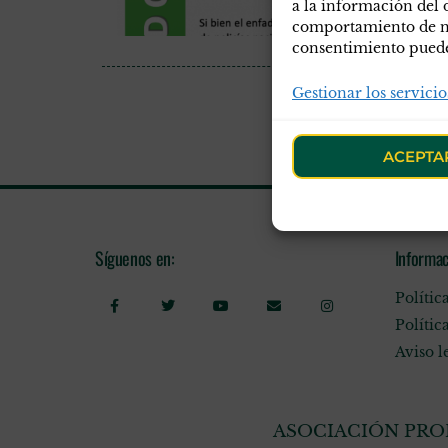
a la información del 
comportamiento de nav
consentimiento puede 
Gestionar los servicio
ACEPTA
Síguenos en:
Informac
Polític
Polític
Aviso l
ASOCIACIÓN PROF