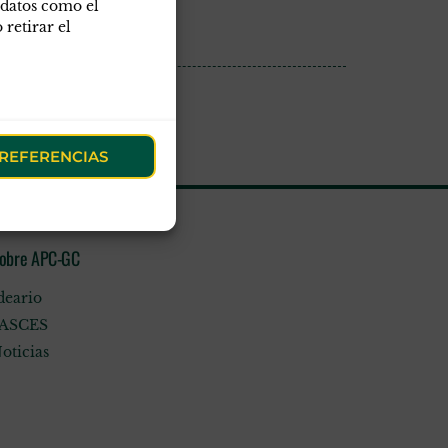
 datos como el
retirar el
REFERENCIAS
obre APC-GC
deario
ASCES
oticias