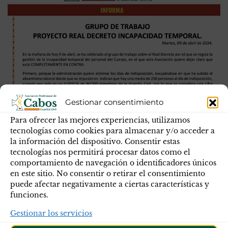
GRUPO DE TRABAJO PROYECTO REAL
Gestionar consentimiento
DECRETO INCAPACIDAD TEMPORAL.
Para ofrecer las mejores experiencias, utilizamos
tecnologías como cookies para almacenar y/o acceder a
En la mañana de hoy 9 de abril, se ha celebrado el grupo
la información del dispositivo. Consentir estas
tecnologías nos permitirá procesar datos como el
de trabajo sobre el Real Decreto por el que se regula la
comportamiento de navegación o identificadores únicos
gestión de la incapacidad temporal del personal del
en este sitio. No consentir o retirar el consentimiento
Cuerpo, en el que esta Asociación quiere dejar claro que
puede afectar negativamente a ciertas características y
está COMPLETAMENTE EN CONTRA.
funciones.
Gestionar los servicios