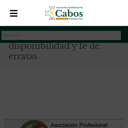
APC-GC
Asociación Profesional
de Cabos de la Guardia
Etiqueta:
Hora de
Civil
disponibilidad y fe de
erratas