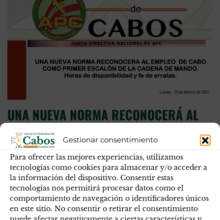
UNA NUEVA NORMA RECONOCERÁ AL
EMPLEO DE CABO COMO PRIMER
Gestionar consentimiento
ESCALÓN DE LA CADENA DE MANDO.
Para ofrecer las mejores experiencias, utilizamos
tecnologías como cookies para almacenar y/o acceder a
Horas de disponibilidad y fe de erratas.
la información del dispositivo. Consentir estas
tecnologías nos permitirá procesar datos como el
Para APC-GC es esencial que se recoja, en cada norma en
comportamiento de navegación o identificadores únicos
la que tenga cabida, que los empleos de Cabo son el primer
en este sitio. No consentir o retirar el consentimiento
escalón de mando. Y esta necesidad de reconocimiento es
puede afectar negativamente a ciertas características y