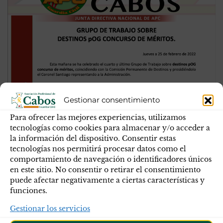
GRUPO DE TRABAJO SOBRE DESTINOS
Gestionar consentimiento
pOG CONCURSO DE MÉRITOS
Para ofrecer las mejores experiencias, utilizamos
tecnologías como cookies para almacenar y/o acceder a
Esta mañana se ha celebrado el cuarto y último Grupo de
la información del dispositivo. Consentir estas
tecnologías nos permitirá procesar datos como el
Trabajo sobre destinos pOG concurso de méritos,
comportamiento de navegación o identificadores únicos
coincidiendo con la Comisión Permanente de Destinos y
en este sitio. No consentir o retirar el consentimiento
presidiéndolo el Coronel Santiago representando a la
puede afectar negativamente a ciertas características y
Administración.
funciones.
Gestionar los servicios