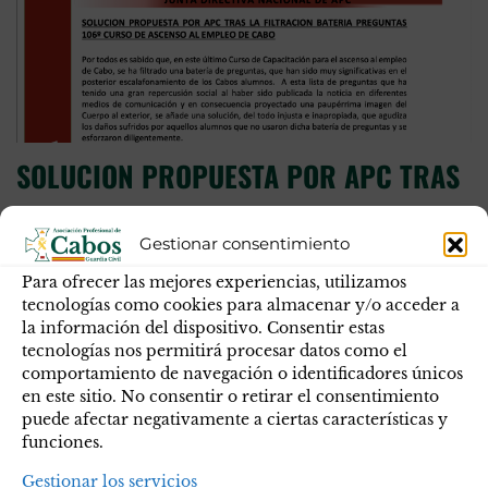
SOLUCION PROPUESTA POR APC TRAS
LA FILTRACION BATERIA PREGUNTAS
Gestionar consentimiento
106º CURSO DE ASCENSO AL EMPLEO
Para ofrecer las mejores experiencias, utilizamos
DE CABO
tecnologías como cookies para almacenar y/o acceder a
la información del dispositivo. Consentir estas
Por todos es sabido que, en este último Curso de
tecnologías nos permitirá procesar datos como el
comportamiento de navegación o identificadores únicos
Capacitación para el ascenso al empleo de Cabo, se ha
en este sitio. No consentir o retirar el consentimiento
filtrado una batería de preguntas, que han sido muy
puede afectar negativamente a ciertas características y
significativas en el posterior escalafonamiento de los
funciones.
Cabos alumnos.
Gestionar los servicios