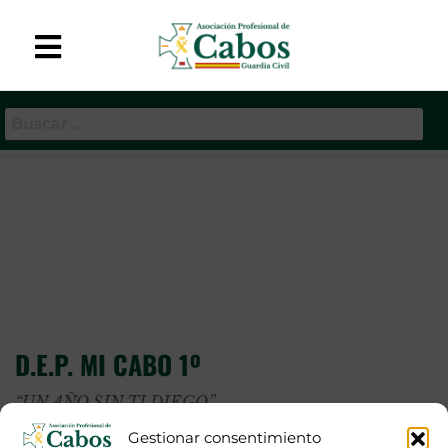
APC-GC
Asociación Profesional
de Cabos de la Guardia
Etiqueta:
d.e.p.
Civil
D.E.P. MI CABO 1º
“UN AÑO SIN TI DIEGO”
Gestionar consentimiento