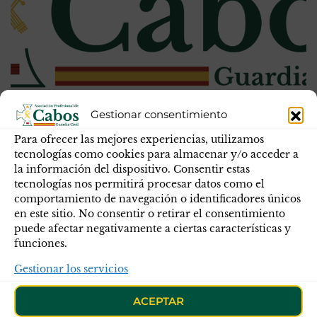
Comisión permanente de destinos
Gestionar consentimiento
Para ofrecer las mejores experiencias, utilizamos
En la presente mañana, viernes 26 de mayo del 2023, se
tecnologías como cookies para almacenar y/o acceder a
ha celebrado la reunión de la Comisión Permanente de
la información del dispositivo. Consentir estas
Destinos en la Dirección General de la Guardia Civil el
tecnologías nos permitirá procesar datos como el
cual ha acudido la Asociación Profesional de Cabos de la
comportamiento de navegación o identificadores únicos
Guardia Civil (APC-GC).
en este sitio. No consentir o retirar el consentimiento
puede afectar negativamente a ciertas características y
funciones.
Gestionar los servicios
ACEPTAR