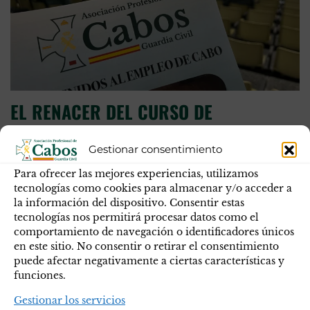
EL RENACER DEL CURSO DE
CAPACITACIÓN DE ASCENSO AL
Gestionar consentimiento
EMPLEO DE CABO
Para ofrecer las mejores experiencias, utilizamos
tecnologías como cookies para almacenar y/o acceder a
El pasado día 15 de octubre de 2024, APC-GC se
la información del dispositivo. Consentir estas
encontraba en la Academia de Baeza con los nuevos
tecnologías nos permitirá procesar datos como el
compañeros y compañeras que se encuentran realizando el
comportamiento de navegación o identificadores únicos
curso de capacitación para el ascenso al empleo de cabo.
en este sitio. No consentir o retirar el consentimiento
puede afectar negativamente a ciertas características y
Desde nuestra revista FASCES se ha elaborado un
funciones.
artículo en el que se explica más detalladamente el éxito…
Gestionar los servicios