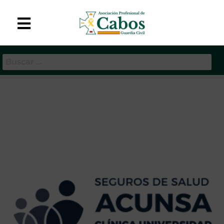
APC-GC
Asociación Profesional
de Cabos de la Guardia
Etiqueta:
acunsa
Civil