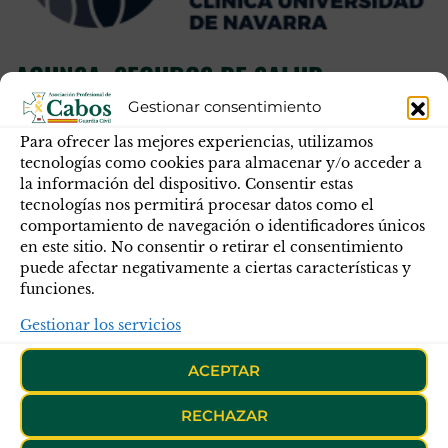
ACUNSA, SEGUROS DE SALUD
Gestionar consentimiento
Acunsa ofrece a los miembros de la Guardia Civil una
oferta especial de seguros médicos complementarios al
Para ofrecer las mejores experiencias, utilizamos
ISFAS y seguridad social por tan solo 10,87 euros al mes e
tecnologías como cookies para almacenar y/o acceder a
la información del dispositivo. Consentir estas
hijos gratis menores de 19 años.
tecnologías nos permitirá procesar datos como el
comportamiento de navegación o identificadores únicos
en este sitio. No consentir o retirar el consentimiento
puede afectar negativamente a ciertas características y
funciones.
Gestionar los servicios
ACEPTAR
RECHAZAR