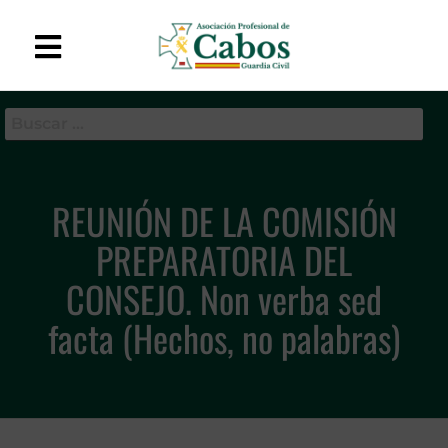
APC-GC
Asociación Profesional
de Cabos de la Guardia
Civil
REUNIÓN DE LA COMISIÓN
PREPARATORIA DEL
CONSEJO. Non verba sed
facta (Hechos, no palabras)