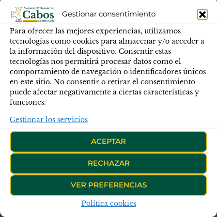
formulada por nuestro socio pasara para su
Gestionar consentimiento
análisis y valoración al Pleno del Consejo.
Para ofrecer las mejores experiencias, utilizamos
Resaltamos que después de la intervención
tecnologías como cookies para almacenar y/o acceder a
de nuestro Vocal, el representante de AEGC
la información del dispositivo. Consentir estas
tecnologías nos permitirá procesar datos como el
intervino para decir que estaba totalmente de
comportamiento de navegación o identificadores únicos
acuerdo con lo manifestado por el
en este sitio. No consentir o retirar el consentimiento
representante de APC-GC en lo relativo a la
puede afectar negativamente a ciertas características y
formación del Cabo, funciones y misiones
funciones.
del Cabo y la actual figura del Cabo Mayor.
Gestionar los servicios
Asimismo también intervino el representante
ACEPTAR
de ASES-GC para decir que estaba
“de acuerdo
con la mayoría de las cosas nucleares (con otras
RECHAZAR
no)”
dichas por el representante de APC-GC;
viéndose ASES-GC reflejado por lo expuesto;
VER PREFERENCIAS
y sobre todo en lo relativo a la necesidad de la
Política cookies
descripción de las funciones y cometidos de