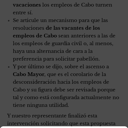
vacaciones
los empleos de Cabo turnen
entre sí.
Se articule un mecanismo para que las
resoluciones
de las vacantes de los
empleos de Cabo
sean anteriores a las de
los empleos de guardia civil o, al menos,
haya una alternancia de cara a la
preferencia para solicitar pabellón.
Y por último se dijo, sobre el ascenso a
Cabo Mayor
, que es el corolario de la
desconsideración hacia los empleos de
Cabo y su figura debe ser revisada porque
tal y como está configurada actualmente no
tiene ninguna utilidad.
Y nuestro representante finalizó esta
intervención solicitando que esta propuesta