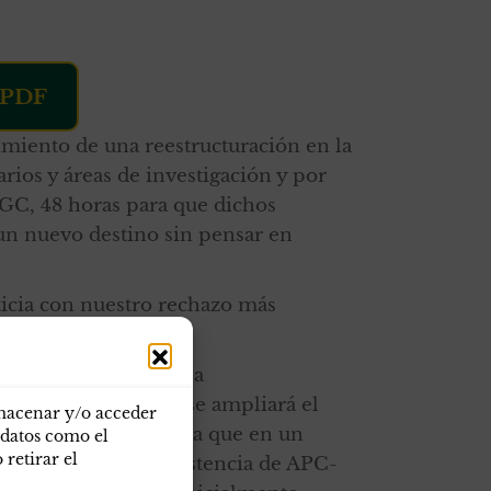
PDF
imiento de una reestructuración en la
rios y áreas de investigación y por
GC, 48 horas para que dichos
 un nuevo destino sin pensar en
oticia con nuestro rechazo más
 la tarde y parte de la
s nos comunican que se ampliará el
lmacenar y/o acceder
ión de las vacantes, ya que en un
 datos como el
retirar el
manera y tras la insistencia de APC-