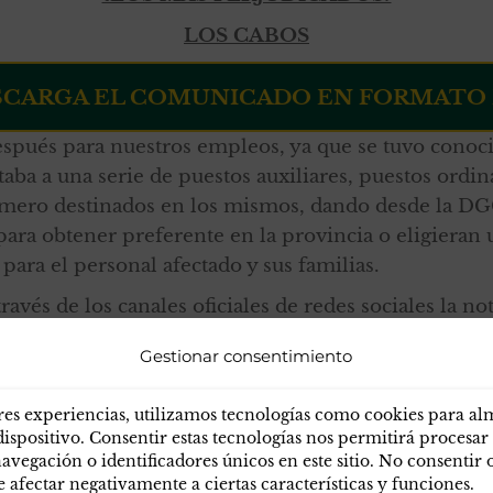
LOS CABOS
SCARGA EL COMUNICADO EN FORMATO 
después para nuestros empleos, ya que se tuvo conoc
ba a una serie de puestos auxiliares, puestos ordina
imero destinados en los mismos, dando desde la DG
para obtener preferente en la provincia o eligieran
ara el personal afectado y sus familias.
ravés de los canales oficiales de redes sociales la n
Gestionar consentimiento
 Junta Directiva Nacional se realizaron
(durante toda
rgano de Dirección de la Guardia Civil
, los cuale
res experiencias, utilizamos tecnologías como cookies para a
ue también hay previsto cambiar el sistema de elecc
dispositivo. Consentir estas tecnologías nos permitirá procesar
egación o identificadores únicos en este sitio. No consentir o 
cantes concretas a cada personal afectado, de ésta 
afectar negativamente a ciertas características y funciones.