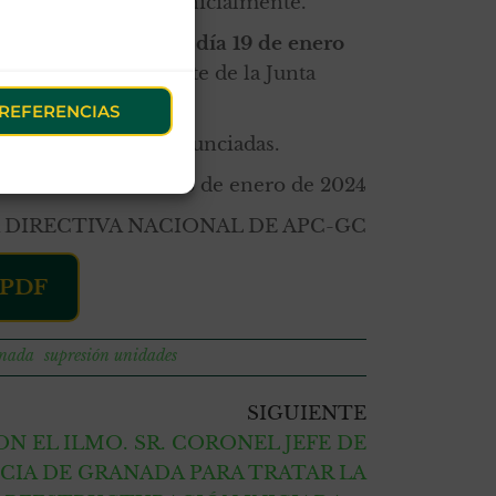
o solo la ofertada inicialmente.
2:00 de mañana del día 19 de enero
la cual asistirá parte de la Junta
REFERENCIAS
reestructuraciones anunciadas.
18 de enero de 2024
 DIRECTIVA NACIONAL DE APC-GC
PDF
anada
supresión unidades
SIGUIENTE
N EL ILMO. SR. CORONEL JEFE DE
IA DE GRANADA PARA TRATAR LA