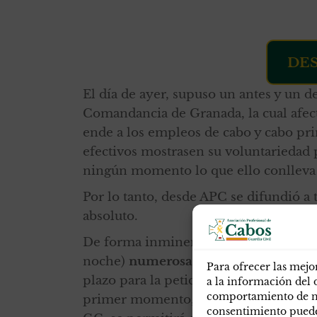
DE
El día de ayer, supuso un antes y un 
Comandancia de Granada, la cual afecta
ende a los empleos de cabo y cabo pr
efectivos mostrasen su voluntariedad 
ningún momento lo que ello conlleva p
Por lo tanto, desde APC se difundió a t
absoluto.
De forma inminente,
por parte de la
noche)
numerosas gestiones con el Ó
Para ofrecer las mejo
plazo para la petición de vacantes y q
a la información del 
comportamiento de nav
primer momento, se habían ofrecido va
consentimiento puede 