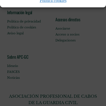
Política cookies
Información legal
Accesos directos
Política de privacidad
Política de cookies
Asociarse
Aviso legal
Acceso a socios
Delegaciones
Sobre APC-GC
Ideario
FASCES
Noticias
ASOCIACIÓN PROFESIONAL DE CABOS
DE LA GUARDIA CIVIL