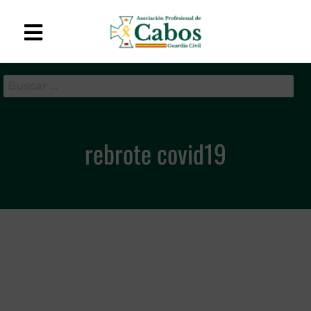
APC-GC
Asociación Profesional
de Cabos de la Guardia
Civil
rebrote covid19