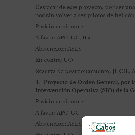
Destacar de este proyecto, por ser u
podrán volver a ser pilotos de helicóp
Posicionamientos:
A favor: APC-GC, IGC
Abstención: ASES
En contra: UO
Reserva de posicionamiento: JUCIL
3.- Proyecto de Orden General, por l
Intervención Operativa (SIO) de la G
Posicionamientos:
A favor: APC-GC
Abstención: ASES