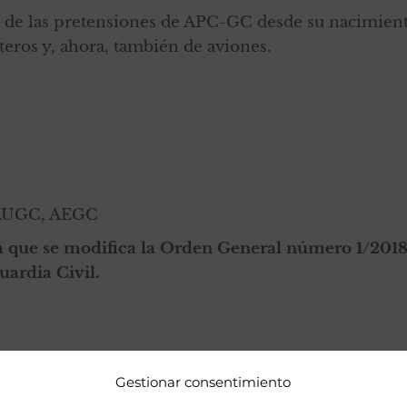
na de las pretensiones de APC-GC desde su nacimien
teros y, ahora, también de aviones.
, AUGC, AEGC
a que se modifica la Orden General número 1/2018,
uardia Civil.
Gestionar consentimiento