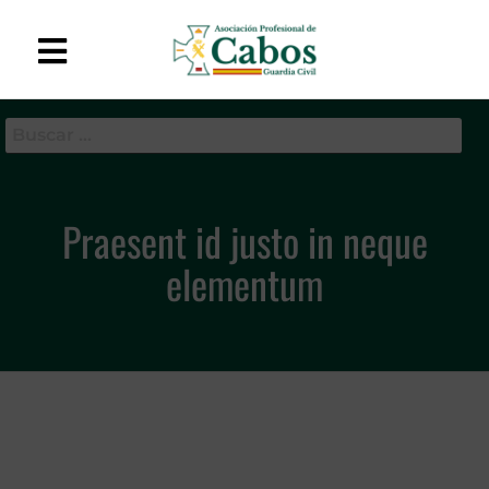
APC-GC
Asociación Profesional
de Cabos de la Guardia
Civil
Praesent id justo in neque
elementum