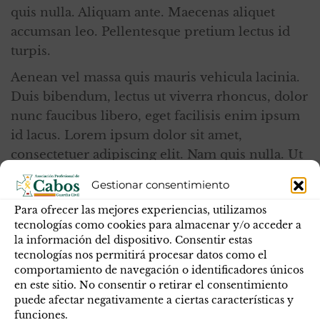
quis nulla. Aliquam ante. Maecenas aliquet
accumsan leo. Pellentesque pretium lectus id
turpis.
Aenean vel massa quis mauris vehicula lacinia.
Duis bibendum, lectus ut viverra rhoncus, dolor
nunc faucibus libero, eget facilisis enim ipsum
id lacus. Lorem ipsum dolor sit amet,
consectetuer adipiscing elit. Nam quis nulla. Ut
enim ad minima veniam, quis nostrum
Gestionar consentimiento
exercitationem ullam corporis suscipit
Para ofrecer las mejores experiencias, utilizamos
laboriosam, nisi ut aliquid ex ea commodi
tecnologías como cookies para almacenar y/o acceder a
consequatur? Nam libero tempore, cum soluta
la información del dispositivo. Consentir estas
nobis est eligendi optio cumque nihil impedit
tecnologías nos permitirá procesar datos como el
quo minus id quod maxime placeat facere
comportamiento de navegación o identificadores únicos
en este sitio. No consentir o retirar el consentimiento
possimus, omnis voluptas assumenda est,
puede afectar negativamente a ciertas características y
omnis dolor repellendus. Nam sed tellus id
funciones.