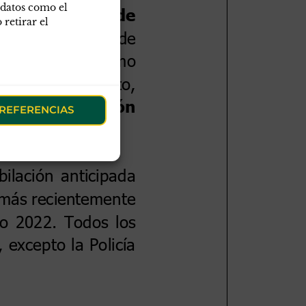
 datos como el
retirar el
REFERENCIAS