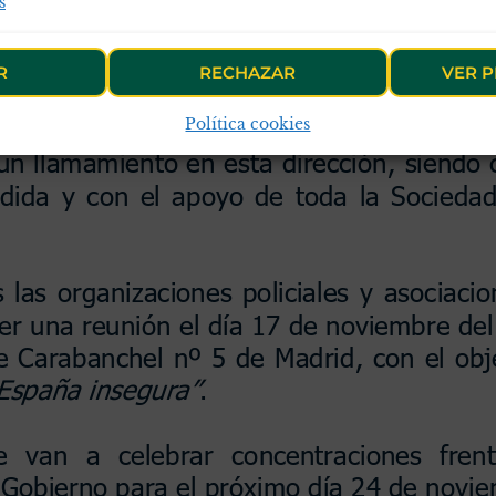
s
R
RECHAZAR
VER P
Política cookies