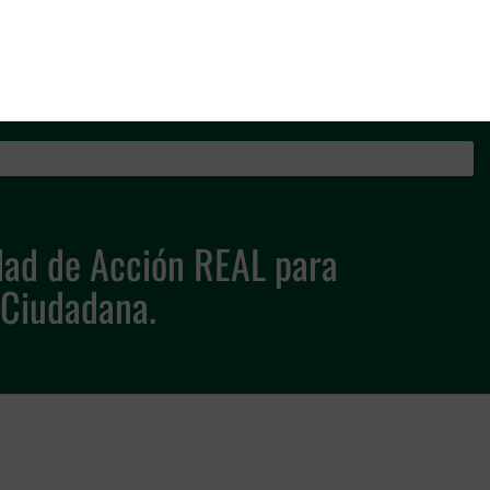
os de la Guardia Civil
dad de Acción REAL para
 Ciudadana.