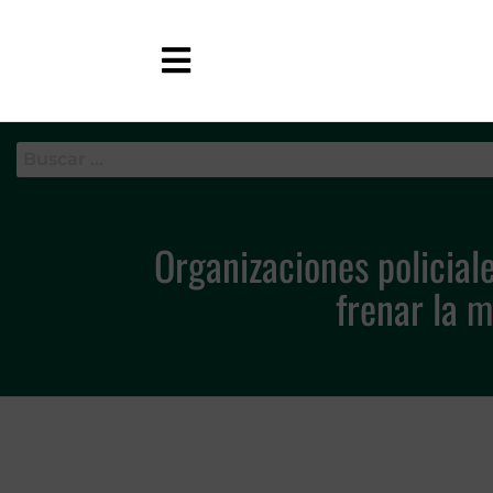
APC-GC
Organizaciones policia
frenar la 