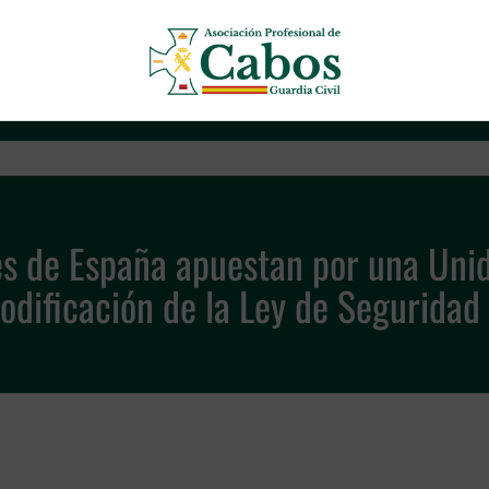
Asociación Profesional de Cab
les de España apuestan por una Uni
modificación de la Ley de Seguridad