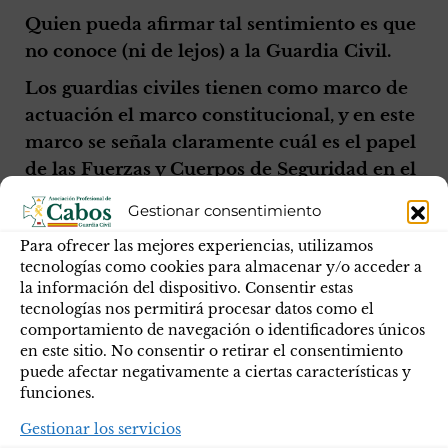
Quien pueda afirmar tal sentimiento es que
no conoce (ni de lejos) a la Guardia Civil.
Los guardias civiles tienen como marco de
actuación el marco constitucional, y en este
marco se señala claramente cuál es el papel
de las Fuerzas y Cuerpos de Seguridad en el
actual orden constitucional.
Gestionar consentimiento
Además, todos los guardias civiles juraron o
Para ofrecer las mejores experiencias, utilizamos
prometieron por su conciencia y honor
tecnologías como cookies para almacenar y/o acceder a
“guardar y hacer guardar la Constitución
la información del dispositivo. Consentir estas
tecnologías nos permitirá procesar datos como el
como norma fundamental del Estado”,
comportamiento de navegación o identificadores únicos
entregando, si preciso fuere, su propia vida.
en este sitio. No consentir o retirar el consentimiento
puede afectar negativamente a ciertas características y
Y por si lo anterior fuera poco, todos los
funciones.
guardias civiles son hombres y mujeres de
Gestionar los servicios
honor porque el honor es la principal divisa