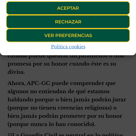
del Cuerpo al que sirven.
ACEPTAR
Luego sería contra-natura que un guardia
RECHAZAR
civil (aunque sea un viejo guardia civil)
tratara de vulnerar la Constitución por
VER PREFERENCIAS
cuanto juró por Dios o prometió por su
Política cookies
honor defenderla. Solo un desalmado o un
canalla puede quebrar un juramento o una
promesa por su honor cuando éste es su
divisa.
Ahora, APC-GC puede comprender que
algunos no entiendan de qué estamos
hablando porque o bien jamás podrán jurar
(porque no tienen creencias religiosas) o
bien jamás podrán prometer por su honor
(porque nunca lo han conocido).
¡¡¡La Guardia Civil es neutral en lo político.