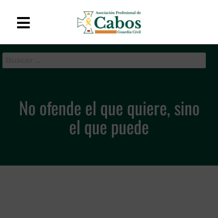
APC-GC
Asociación Profesional
de Cabos de la Guardia
Civil
No ofende el que quiere, sino
el que puede