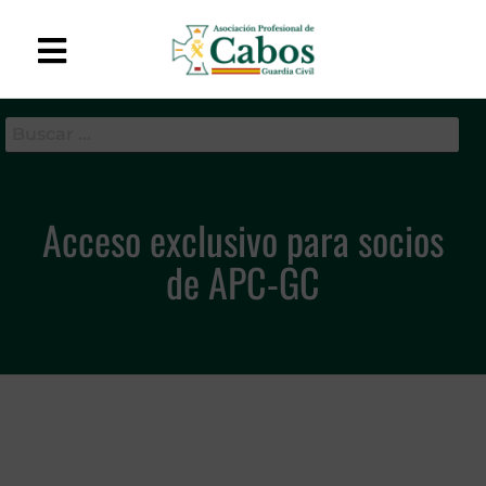
APC-GC
Asociación Profesional
de Cabos de la Guardia
Civil
Acceso exclusivo para socios
de APC-GC