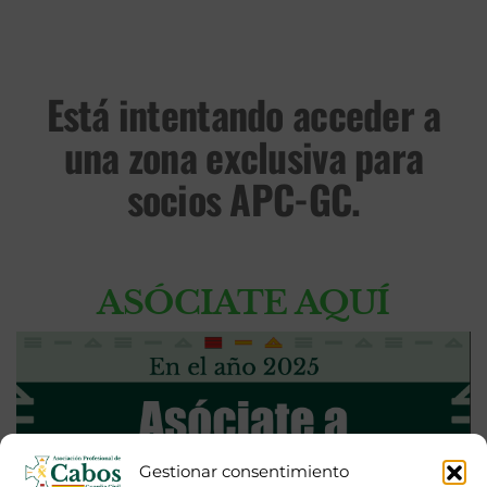
Está intentando acceder a
una zona exclusiva para
socios APC-GC.
ASÓCIATE AQUÍ
Gestionar consentimiento