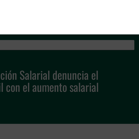
os de la Guardia Civil
ción Salarial denuncia el
il con el aumento salarial