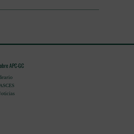
obre APC-GC
deario
ASCES
oticias