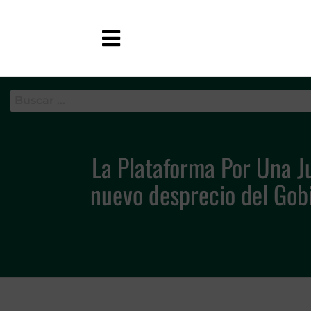
APC-GC
La Plataforma Por Una Ju
nuevo desprecio del Gobie