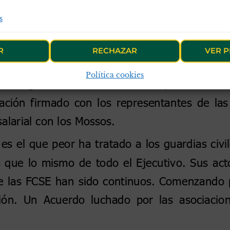
s
R
RECHAZAR
VER P
Política cookies