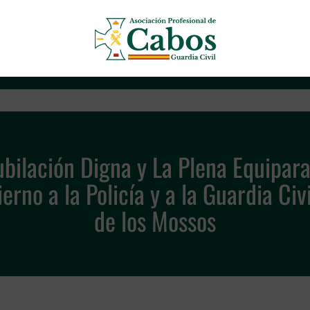
Asociación Profesional de Cab
bilación Digna y La Plena Equipara
rno a la Policía y a la Guardia Civ
de los Mossos