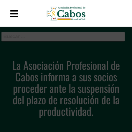
APC-GC
Asociación Profesional
de Cabos de la Guardia
Civil
La Asociación Profesional de
Cabos informa a sus socios
proceder ante la suspensión
del plazo de resolución de la
productividad.